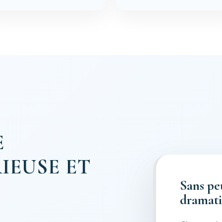
E
IEUSE ET
Sans pe
E
dramati