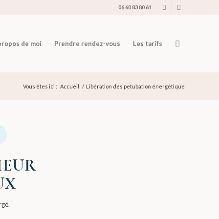
06 60 83 80 61
propos de moi
Prendre rendez-vous
Les tarifs
Vous êtes ici :
Accueil
/
Libération des petubation énergétique
IEUR
UX
rgé.