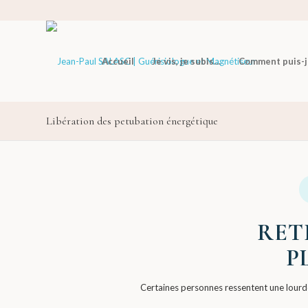
Accueil
Je vis, je subis…
Comment puis-je
Libération des petubation énergétique
RET
P
Certaines personnes ressentent une lourdeu