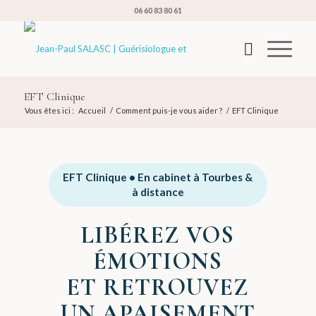
06 60 83 80 61
EFT Clinique
Vous êtes ici :
Accueil
/
Comment puis-je vous aider ?
/
EFT Clinique
EFT Clinique • En cabinet à Tourbes &
à distance
LIBÉREZ VOS
ÉMOTIONS
ET RETROUVEZ
UN APAISEMENT